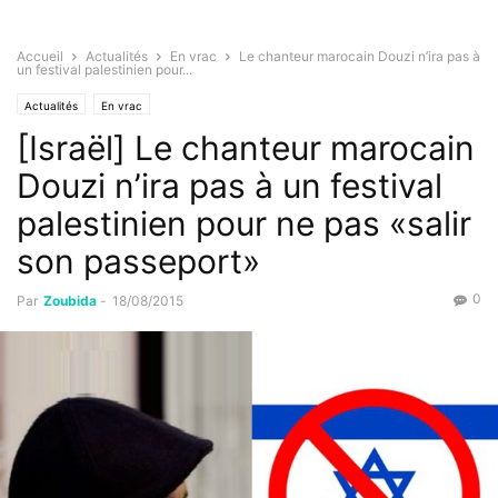
Accueil
Actualités
En vrac
Le chanteur marocain Douzi n’ira pas à
un festival palestinien pour...
Actualités
En vrac
[Israël] Le chanteur marocain
Douzi n’ira pas à un festival
palestinien pour ne pas «salir
son passeport»
0
Par
Zoubida
-
18/08/2015