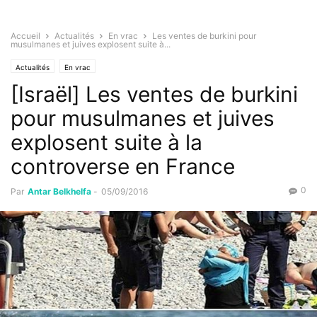
Accueil
Actualités
En vrac
Les ventes de burkini pour
musulmanes et juives explosent suite à...
Actualités
En vrac
[Israël] Les ventes de burkini
pour musulmanes et juives
explosent suite à la
controverse en France
0
Par
Antar Belkhelfa
-
05/09/2016