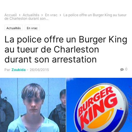
Accueil
Actualités
En vrac
La police offre un Burger King au tueur
de Charleston durant son...
Actualités
En vrac
La police offre un Burger King
au tueur de Charleston
durant son arrestation
0
Par
Zoubida
-
26/06/2015