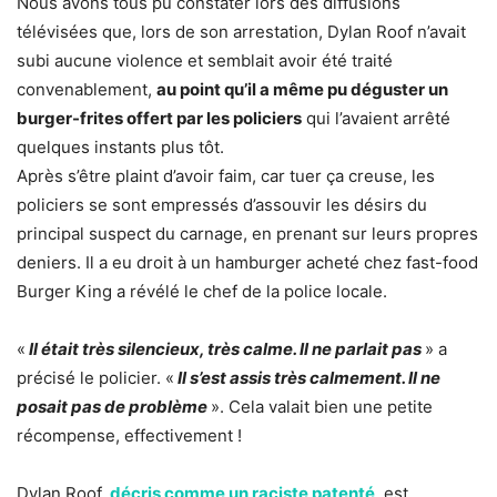
Nous avons tous pu constater lors des diffusions
télévisées que, lors de son arrestation, Dylan Roof n’avait
subi aucune violence et semblait avoir été traité
convenablement,
au point qu’il a même pu déguster un
burger-frites offert par les policiers
qui l’avaient arrêté
quelques instants plus tôt.
Après s’être plaint d’avoir faim, car tuer ça creuse, les
policiers se sont empressés d’assouvir les désirs du
principal suspect du carnage, en prenant sur leurs propres
deniers. Il a eu droit à un hamburger acheté chez fast-food
Burger King a révélé le chef de la police locale.
«
Il était très silencieux, très calme. Il ne parlait pas
» a
précisé le policier. «
Il s’est assis très calmement. Il ne
posait pas de problème
». Cela valait bien une petite
récompense, effectivement !
Dylan Roof,
décris comme un raciste patenté
, est