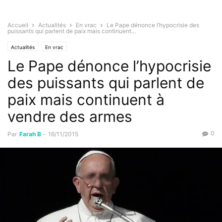
Accueil
Actualités
En vrac
Le Pape dénonce l’hypocrisie des
puissants qui parlent de paix mais continuent...
Actualités
En vrac
Le Pape dénonce l’hypocrisie
des puissants qui parlent de
paix mais continuent à
vendre des armes
0
Par
Farah B
-
16/11/2015