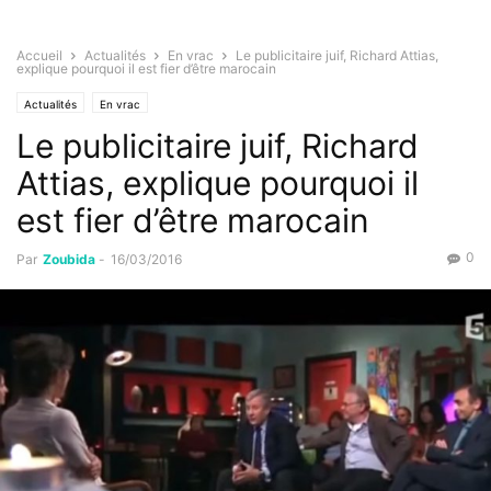
Accueil
Actualités
En vrac
Le publicitaire juif, Richard Attias,
explique pourquoi il est fier d’être marocain
Actualités
En vrac
Le publicitaire juif, Richard
Attias, explique pourquoi il
est fier d’être marocain
0
Par
Zoubida
-
16/03/2016