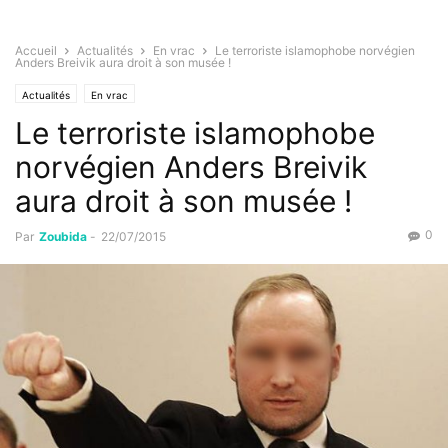
Accueil
Actualités
En vrac
Le terroriste islamophobe norvégien
Anders Breivik aura droit à son musée !
Actualités
En vrac
Le terroriste islamophobe
norvégien Anders Breivik
aura droit à son musée !
0
Par
Zoubida
-
22/07/2015