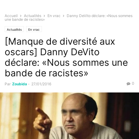
Accueil
Actualités
En vrac
Danny DeVito déclare: «Nous sommes
une bande de racistes»
Actualités
En vrac
[Manque de diversité aux
oscars] Danny DeVito
déclare: «Nous sommes une
bande de racistes»
0
Par
Zoubida
-
27/01/2016