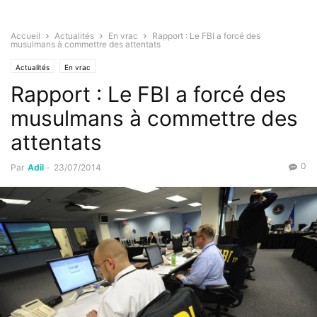
Accueil
Actualités
En vrac
Rapport : Le FBI a forcé des
musulmans à commettre des attentats
Actualités
En vrac
Rapport : Le FBI a forcé des
musulmans à commettre des
attentats
0
Par
Adil
-
23/07/2014