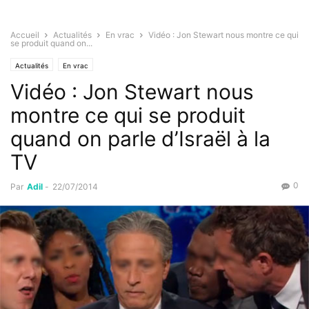
Accueil
Actualités
En vrac
Vidéo : Jon Stewart nous montre ce qui
se produit quand on...
Actualités
En vrac
Vidéo : Jon Stewart nous
montre ce qui se produit
quand on parle d’Israël à la
TV
0
Par
Adil
-
22/07/2014