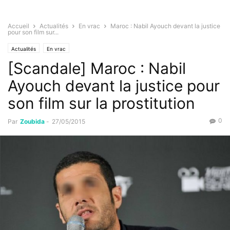
Accueil
Actualités
En vrac
Maroc : Nabil Ayouch devant la justice
pour son film sur...
Actualités
En vrac
[Scandale] Maroc : Nabil
Ayouch devant la justice pour
son film sur la prostitution
0
Par
Zoubida
-
27/05/2015