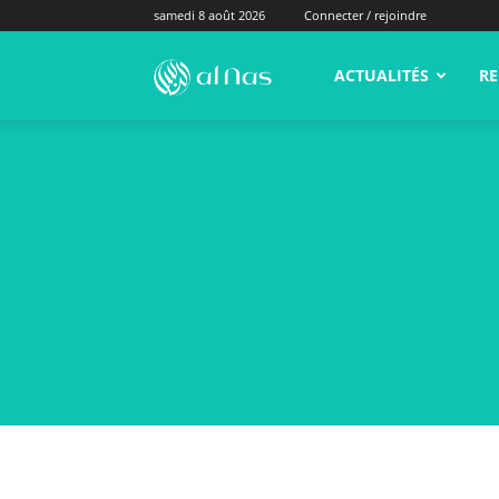
samedi 8 août 2026
Connecter / rejoindre
alNas.fr
ACTUALITÉS
RE