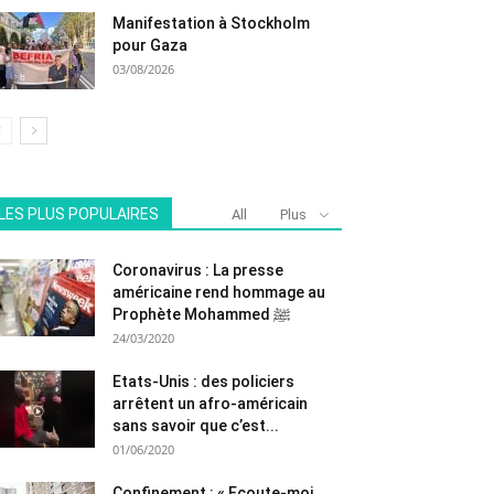
Manifestation à Stockholm
pour Gaza
03/08/2026
LES PLUS POPULAIRES
All
Plus
Coronavirus : La presse
américaine rend hommage au
Prophète Mohammed ﷺ
24/03/2020
Etats-Unis : des policiers
arrêtent un afro-américain
sans savoir que c’est...
01/06/2020
Confinement : « Ecoute-moi