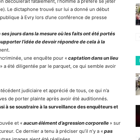
en découlerait fatalement, l’homme a préféré se jeter
. Le dictaphone trouvé sur lui a donné un début
République à Evry lors d’une conférence de presse
à ses jours dans la mesure où les faits ont été portés
supporter l’idée de devoir répondre de cela à la
ment.
incriminée, une enquête pour «
captation dans un lieu
» a été diligentée par le parquet, ce qui semble avoir
écédent judiciaire et apprécié de tous, ce qui n’a
s de porter plainte après avoir été auditionnés.
si à se soustraire à la surveillance des enquêteurs et
ouvée et «
aucun élément d’agression corporelle
» sur
ureur. Ce dernier a tenu à préciser qu’il n’y a «
pas
utres images aient été réalisées.