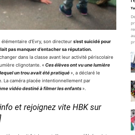
r
Ya
De
pr
re
au
e élémentaire d’Evry, son directeur
s’est suicidé pour
pr
llait pas manquer d’entacher sa réputation.
hanger dans la classe avant leur activité périscolaire
umière clignotante. «
Ces élèves ont vu une lumière
 lequel un trou avait été pratiqué
», a déclaré le
. La caméra placée intentionnellement par
ème vidéo destiné à filmer les enfants
».
nfo et rejoignez vite HBK sur
]