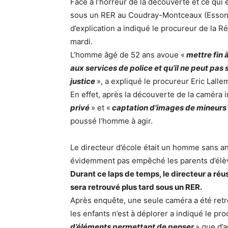
Face à l’horreur de la découverte et ce qui 
sous un RER au Coudray-Montceaux (Essone)
d’explication a indiqué le procureur de la 
mardi.
L’homme âgé de 52 ans avoue «
mettre fin 
aux services de police et qu’il ne peut pas 
justice
», a expliqué le procureur Eric Lalle
En effet, après la découverte de la caméra 
privé
» et «
captation d’images de mineurs
poussé l’homme à agir.
Le directeur d’école était un homme sans ant
évidemment pas empêché les parents d’élève
Durant ce laps de temps, le directeur a réus
sera retrouvé plus tard sous un RER.
Après enquête, une seule caméra a été retr
les enfants n’est à déplorer a indiqué le proc
d’éléments permettant de penser
» que d’a