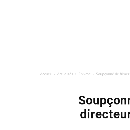
Accueil
Actualités
En vrac
Soupçonné de filmer le
Soupçonné
directeu