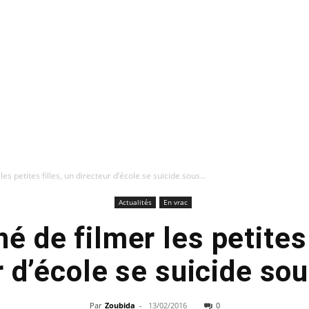
s petites filles, un directeur d’école se suicide sous...
Actualités
En vrac
 de filmer les petites 
r d’école se suicide so
Par
Zoubida
-
13/02/2016
0