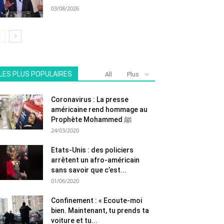
03/08/2026
LES PLUS POPULAIRES
All
Plus
Coronavirus : La presse
américaine rend hommage au
Prophète Mohammed ﷺ
24/03/2020
Etats-Unis : des policiers
arrêtent un afro-américain
sans savoir que c’est...
01/06/2020
Confinement : « Ecoute-moi
bien. Maintenant, tu prends ta
voiture et tu...