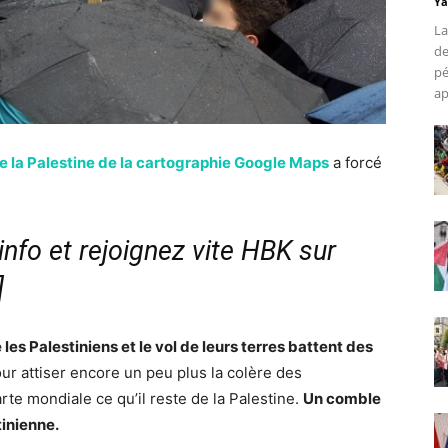
Ya
La
de
pé
ap
e la Palestine de la cartographie Google Maps
a forcé
nfo et rejoignez vite HBK sur
]
 les Palestiniens et le vol de leurs terres battent des
ur attiser encore un peu plus la colère des
rte mondiale ce qu’il reste de la Palestine.
Un comble
tinienne.