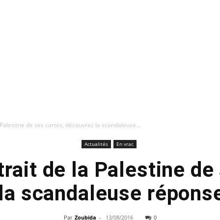
a Palestine de ses cartes, découvrez la scandaleuse...
Actualités
En vrac
trait de la Palestine de
la scandaleuse répons
Par
Zoubida
-
13/08/2016
0