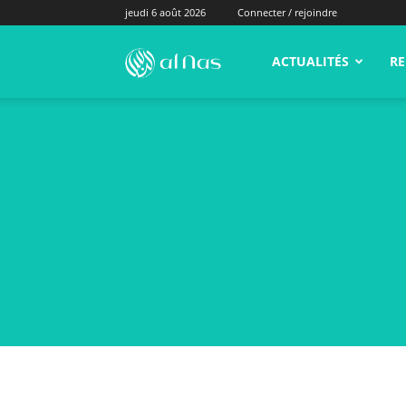
jeudi 6 août 2026
Connecter / rejoindre
alNas.fr
ACTUALITÉS
RE