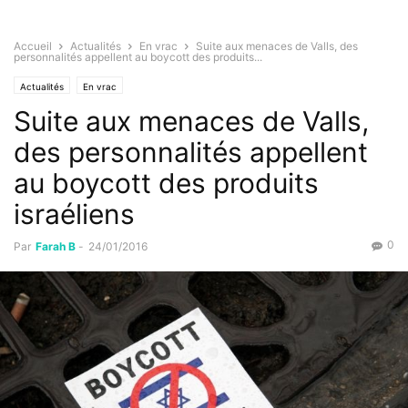
Accueil
Actualités
En vrac
Suite aux menaces de Valls, des
personnalités appellent au boycott des produits...
Actualités
En vrac
Suite aux menaces de Valls,
des personnalités appellent
au boycott des produits
israéliens
0
Par
Farah B
-
24/01/2016