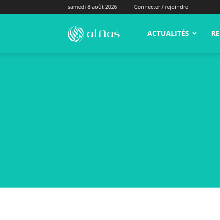
samedi 8 août 2026
Connecter / rejoindre
alNas.fr
ACTUALITÉS
RE