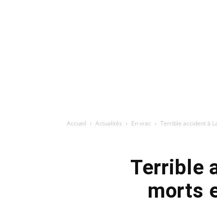
Accueil
Actualités
En vrac
Terrible accident à 
Terrible 
morts 