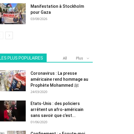
Manifestation à Stockholm
pour Gaza
03/08/2026
LES PLUS POPULAIRES
All
Plus
Coronavirus : La presse
américaine rend hommage au
Prophète Mohammed ﷺ
24/03/2020
Etats-Unis : des policiers
arrêtent un afro-américain
sans savoir que c’est...
01/06/2020
Confinement : « Ecoute-moi