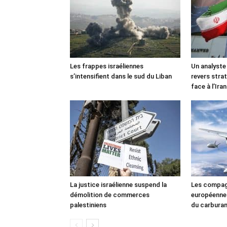
Les frappes israéliennes
Un analyste
s’intensifient dans le sud du Liban
revers stra
face à l’Iran
La justice israélienne suspend la
Les compag
démolition de commerces
européennes
palestiniens
du carbura