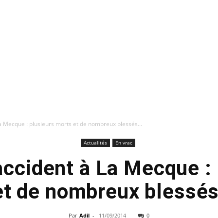
La Mecque : plusieurs morts et de nombreux blessés...
Actualités
En vrac
accident à La Mecque :
et de nombreux blessés
Par
Adil
-
11/09/2014
0