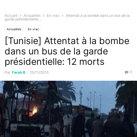
Accueil
Actualités
En vrac
Attentat à la bombe dans un bus de la
garde présidentielle:...
Actualités
En vrac
[Tunisie] Attentat à la bombe
dans un bus de la garde
présidentielle: 12 morts
0
Par
Farah B
-
25/11/2015