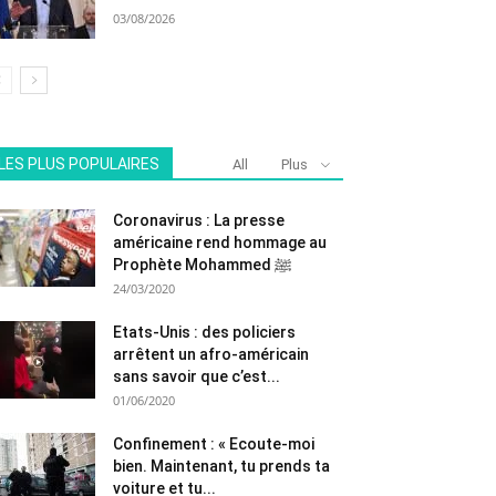
03/08/2026
LES PLUS POPULAIRES
All
Plus
Coronavirus : La presse
américaine rend hommage au
Prophète Mohammed ﷺ
24/03/2020
Etats-Unis : des policiers
arrêtent un afro-américain
sans savoir que c’est...
01/06/2020
Confinement : « Ecoute-moi
bien. Maintenant, tu prends ta
voiture et tu...