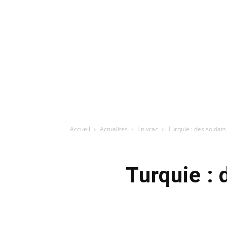
Accueil
Actualités
En vrac
Turquie : des soldats
Turquie : 