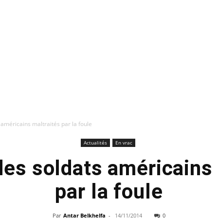
 américains maltraités par la foule
Actualités
En vrac
des soldats américains
par la foule
Par
Antar Belkhelfa
-
14/11/2014
0