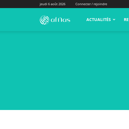
jeudi 6 août 2026
Connecter / rejoindre
alNas.fr
ACTUALITÉS
RE