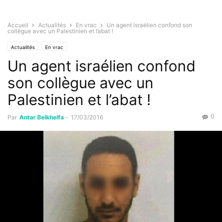
Accueil
Actualités
En vrac
Un agent israélien confond son
collègue avec un Palestinien et l’abat !
Actualités
En vrac
Un agent israélien confond
son collègue avec un
Palestinien et l’abat !
0
Par
Antar Belkhelfa
-
17/03/2016