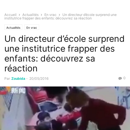
Accueil
Actualités
En vrac
Un directeur d’école surprend une
institutrice frapper des enfants: découvrez sa réaction
Actualités
En vrac
Un directeur d’école surprend
une institutrice frapper des
enfants: découvrez sa
réaction
0
Par
Zoubida
-
20/05/2016