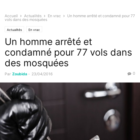
Accueil
Actualités
En vrac
Un homme arrêté et condamné pour 77
vols dans des mosquées
Actualités
En vrac
Un homme arrêté et
condamné pour 77 vols dans
des mosquées
0
Par
Zoubida
-
23/04/2016