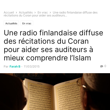
Accueil
Actualités
En vrac
Une radio finlandaise diffuse des
récitations du Coran pour aider ses auditeurs...
Actualités
En vrac
Une radio finlandaise diffuse
des récitations du Coran
pour aider ses auditeurs à
mieux comprendre l’Islam
0
Par
Farah B
-
11/03/2015