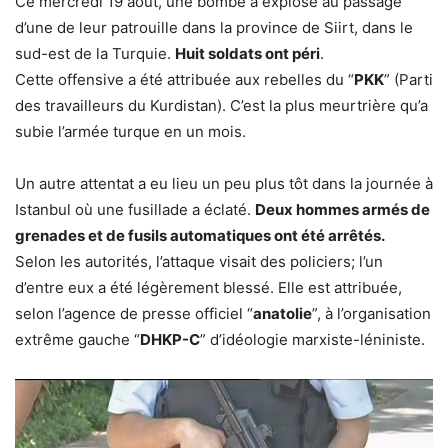
Ce mercredi 19 août, une bombe a explosé au passage
d’une de leur patrouille dans la province de Siirt, dans le
sud-est de la Turquie.
Huit soldats ont péri
.
Cette offensive a été attribuée aux rebelles du “
PKK
” (Parti
des travailleurs du Kurdistan). C’est la plus meurtrière qu’a
subie l’armée turque en un mois.
Un autre attentat a eu lieu un peu plus tôt dans la journée à
Istanbul où une fusillade a éclaté.
Deux hommes armés de
grenades et de fusils automatiques ont été arrêtés.
Selon les autorités, l’attaque visait des policiers; l’un
d’entre eux a été légèrement blessé. Elle est attribuée,
selon l’agence de presse officiel “
anatolie
”, à l’organisation
extrême gauche “
DHKP-C
” d’idéologie marxiste-léniniste.