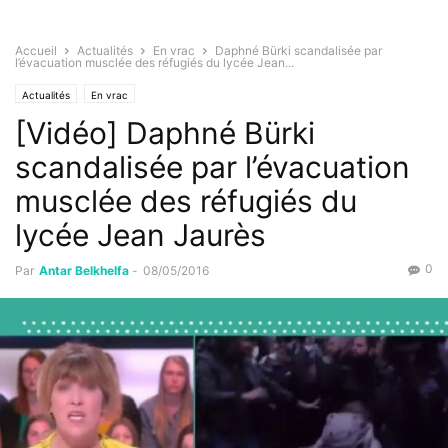
Accueil
Actualités
En vrac
Daphné Bürki scandalisée par
l’évacuation musclée des réfugiés du lycée Jean...
Actualités
En vrac
[Vidéo] Daphné Bürki
scandalisée par l’évacuation
musclée des réfugiés du
lycée Jean Jaurès
0
Par
Antar Belkhelfa
-
08/05/2016