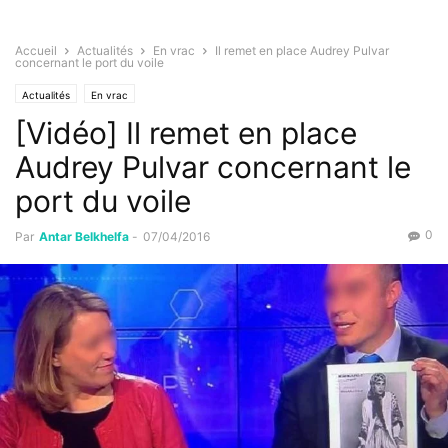
Accueil
Actualités
En vrac
Il remet en place Audrey Pulvar
concernant le port du voile
Actualités
En vrac
[Vidéo] Il remet en place
Audrey Pulvar concernant le
port du voile
0
Par
Antar Belkhelfa
-
07/04/2016