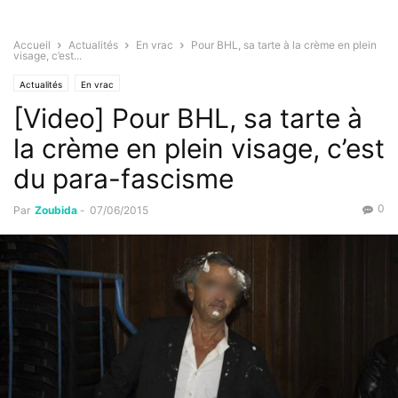
Accueil
Actualités
En vrac
Pour BHL, sa tarte à la crème en plein
visage, c’est...
Actualités
En vrac
[Video] Pour BHL, sa tarte à
la crème en plein visage, c’est
du para-fascisme
0
Par
Zoubida
-
07/06/2015