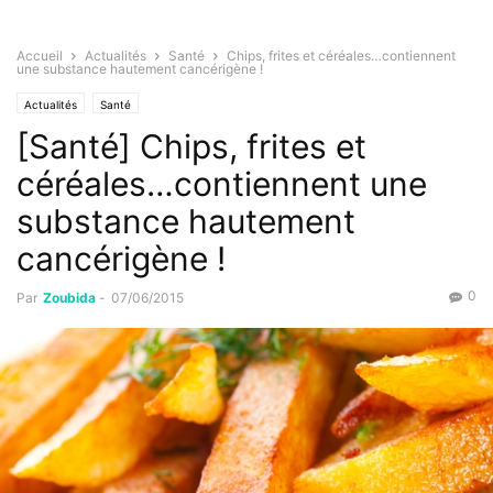
Accueil
Actualités
Santé
Chips, frites et céréales…contiennent
une substance hautement cancérigène !
Actualités
Santé
[Santé] Chips, frites et
céréales…contiennent une
substance hautement
cancérigène !
0
Par
Zoubida
-
07/06/2015