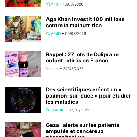
Yannis
-
16/03/2026
Aga Khan investit 100 millions
contre la malnutrition
Ayyoub
-
09/03/2026
Rappel : 27 lots de Doliprane
enfant retirés en France
Yannis
-
24/02/2026
Des scientifiques créent un «
poumon-sur-puce » pour étudier
les maladies
Oussama
-
05/01/2026
Gaza : alerte sur les patients
amputés et cancéreux