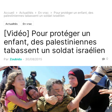
Accueil
Actualités
En vrac
Pour protéger un enfant, des
palestiniennes tabassent un soldat israélien
Actualités
En vrac
[Vidéo] Pour protéger un
enfant, des palestiniennes
tabassent un soldat israélien
0
Par
Zoubida
-
30/08/2015