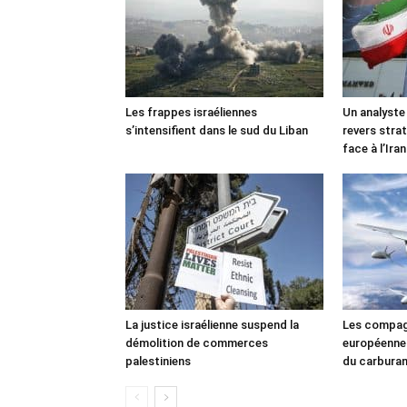
Les frappes israéliennes
Un analyste
s’intensifient dans le sud du Liban
revers stra
face à l’Iran
La justice israélienne suspend la
Les compag
démolition de commerces
européennes
palestiniens
du carbura