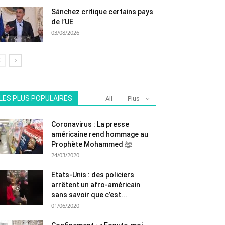
Sánchez critique certains pays
de l’UE
03/08/2026
LES PLUS POPULAIRES
All
Plus
Coronavirus : La presse
américaine rend hommage au
Prophète Mohammed ﷺ
24/03/2020
Etats-Unis : des policiers
arrêtent un afro-américain
sans savoir que c’est...
01/06/2020