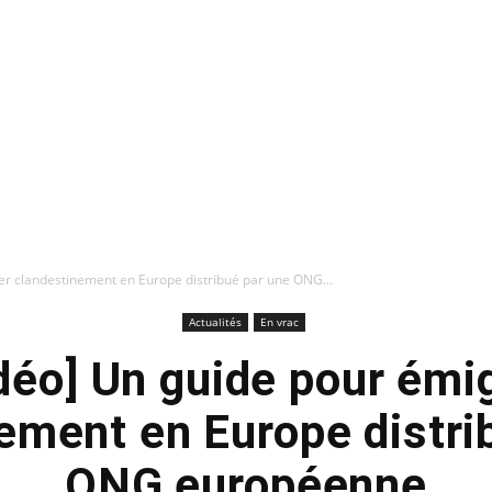
r clandestinement en Europe distribué par une ONG...
Actualités
En vrac
déo] Un guide pour émi
ement en Europe distri
ONG européenne