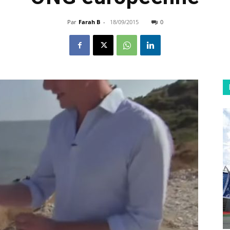
Par
Farah B
-
18/09/2015
0