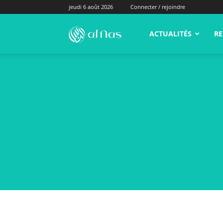
jeudi 6 août 2026
Connecter / rejoindre
alNas.fr
ACTUALITÉS
RE