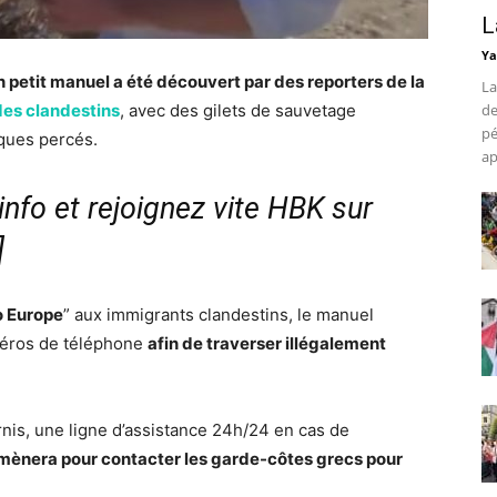
L
Ya
n petit manuel a été découvert par des reporters de la
La
des clandestins
, avec des gilets de sauvetage
de
pé
ques percés.
ap
nfo et rejoignez vite HBK sur
]
 Europe
” aux immigrants clandestins, le manuel
méros de téléphone
afin de traverser illégalement
nis, une ligne d’assistance 24h/24 en cas de
mènera pour contacter les garde-côtes grecs pour