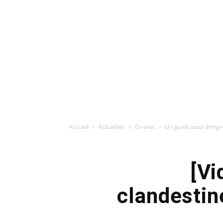
Accueil
Actualités
En vrac
Un guide pour émigre
[Vi
clandestin