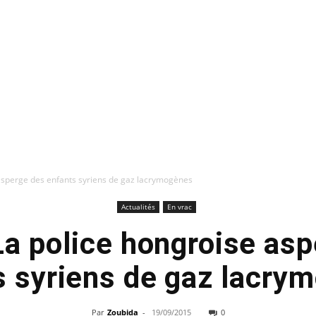
asperge des enfants syriens de gaz lacrymogènes
Actualités
En vrac
La police hongroise as
s syriens de gaz lacry
Par
Zoubida
-
19/09/2015
0