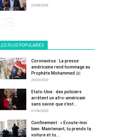
03/08/2026
All
En vedette
Tous les temps populaire
LES PLUS POPULAIRES
Plus
Coronavirus : La presse
américaine rend hommage au
Prophète Mohammed ﷺ
24/03/2020
Etats-Unis : des policiers
arrêtent un afro-américain
sans savoir que c’est...
01/06/2020
Confinement : « Ecoute-moi
bien. Maintenant, tu prends ta
voiture et tu...