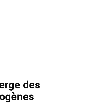
perge des
mogènes