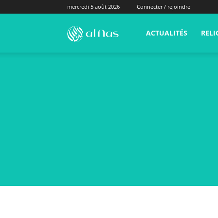
mercredi 5 août 2026
Connecter / rejoindre
alNas.fr
ACTUALITÉS
RELI