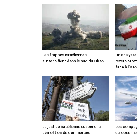
Les frappes israéliennes
Un analyste
s’intensifient dans le sud du Liban
revers stra
face à l’Iran
La justice israélienne suspend la
Les compag
démolition de commerces
européennes