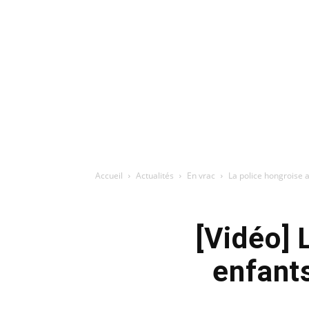
Accueil
Actualités
En vrac
La police hongroise 
[Vidéo] 
enfant