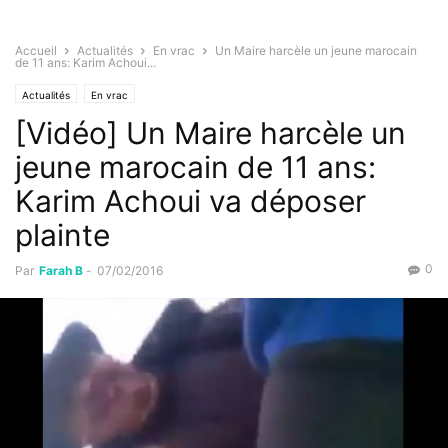
Accueil
Actualités
En vrac
Un Maire harcèle un jeune marocain
de 11 ans: Karim Achoui...
Actualités
En vrac
[Vidéo] Un Maire harcèle un
jeune marocain de 11 ans:
Karim Achoui va déposer
plainte
0
Par
Farah B
-
07/02/2016