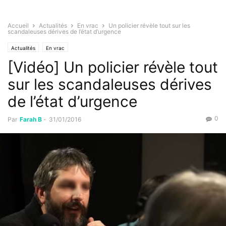
Accueil
Actualités
En vrac
Un policier révèle tout sur les
scandaleuses dérives de l’état d’urgence
Actualités
En vrac
[Vidéo] Un policier révèle tout
sur les scandaleuses dérives
de l’état d’urgence
0
Par
Farah B
-
31/01/2016