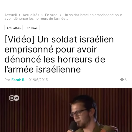
Accueil
Actualités
En vrac
Un soldat israélien emprisonné pour
avoir dénoncé les horreurs de l’armée...
Actualités
En vrac
[Vidéo] Un soldat israélien
emprisonné pour avoir
dénoncé les horreurs de
l’armée israélienne
0
Par
Farah B
-
01/06/2015