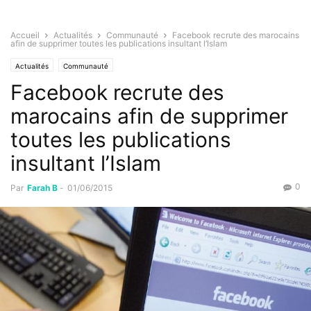
Accueil
Actualités
Communauté
Facebook recrute des marocains
afin de supprimer toutes les publications insultant l’Islam
Actualités
Communauté
Facebook recrute des
marocains afin de supprimer
toutes les publications
insultant l’Islam
0
Par
Farah B
-
01/06/2015