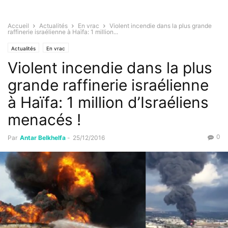
Accueil
Actualités
En vrac
Violent incendie dans la plus grande
raffinerie israélienne à Haïfa: 1 million...
Actualités
En vrac
Violent incendie dans la plus
grande raffinerie israélienne
à Haïfa: 1 million d’Israéliens
menacés !
0
Par
Antar Belkhelfa
-
25/12/2016