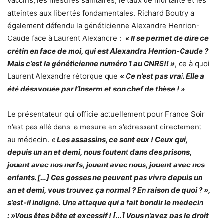
vaccins, les mesures sanitaires, le taux de mortalité et les
atteintes aux libertés fondamentales. Richard Boutry a
également défendu la généticienne Alexandre Henrion-
Caude face à Laurent Alexandre :
« Il se permet de dire ce
crétin en face de moi, qui est Alexandra Henrion-Caude ?
Mais c’est la généticienne numéro 1 au CNRS!! »
, ce à quoi
Laurent Alexandre rétorque que
« Ce n’est pas vrai. Elle a
été désavouée par l’Inserm et son chef de thèse ! »
Le présentateur qui officie actuellement pour France Soir
n’est pas allé dans la mesure en s’adressant directement
au médecin.
« Les assassins, ce sont eux ! Ceux qui,
depuis un an et demi, nous foutent dans des prisons,
jouent avec nos nerfs, jouent avec nous, jouent avec nos
enfants. […] Ces gosses ne peuvent pas vivre depuis un
an et demi, vous trouvez ça normal ? En raison de quoi ? »,
s’est-il indigné. Une attaque qui a fait bondir le médecin
: »Vous êtes bête et excessif ! […] Vous n’avez pas le droit