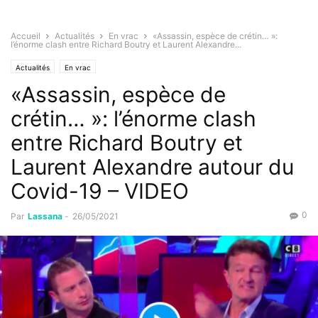
Accueil
Actualités
En vrac
«Assassin, espèce de crétin… »:
l’énorme clash entre Richard Boutry et Laurent Alexandre...
Actualités
En vrac
«Assassin, espèce de
crétin… »: l’énorme clash
entre Richard Boutry et
Laurent Alexandre autour du
Covid-19 – VIDEO
0
Par
Lassana
-
26/05/2021