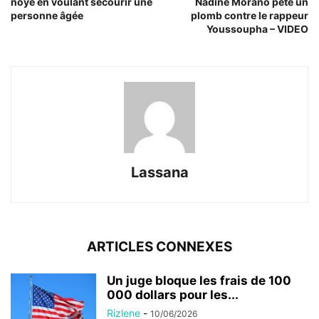
noyé en voulant secourir une
Nadine Morano pète un
personne âgée
plomb contre le rappeur
Youssoupha – VIDEO
Lassana
ARTICLES CONNEXES
Un juge bloque les frais de 100
000 dollars pour les...
Rizlene
-
10/06/2026