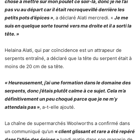
chose à mettre sur mon poulet ce soir-là, donc je ne l’ai
pas vu au départ car il était recroquevillé derrière les
petits pots d’épices »
, a déclaré Alati mercredi. «
Je me
suis en quelque sorte tourné vers ma droite et il a sorti la
tête. »
Helaina Alati, qui par coïncidence est un attrapeur de
serpents entraîné, a déclaré que la tête du serpent était à
moins de 20 cm de sa tête.
« Heureusement, j’ai une formation dans le domaine des
serpents, donc j’étais plutôt calme à ce sujet. Cela m’a
définitivement un peu choqué parce que je ne m’y
attendais pas »
, a-t-elle ajouté.
La chaîne de supermarchés Woolworths a confirmé dans
un communiqué qu’un
« client glissant et rare a été repéré
dans l’allée des épices »
lundi matin dans son magasin de