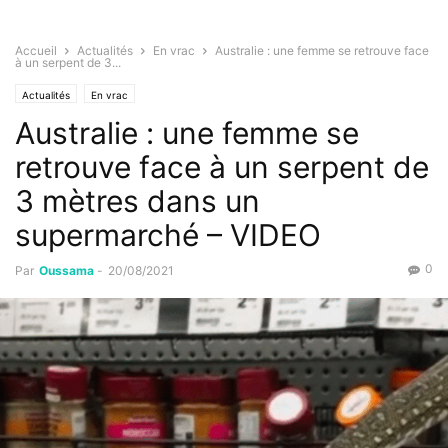
Accueil
Actualités
En vrac
Australie : une femme se retrouve face
à un serpent de 3...
Actualités
En vrac
Australie : une femme se
retrouve face à un serpent de
3 mètres dans un
supermarché – VIDEO
0
Par
Oussama
-
20/08/2021