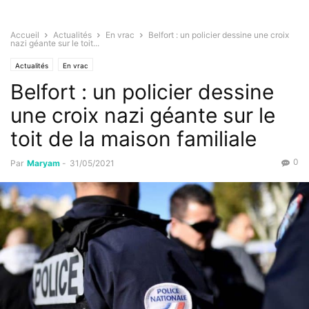
Accueil
Actualités
En vrac
Belfort : un policier dessine une croix
nazi géante sur le toit...
Actualités
En vrac
Belfort : un policier dessine
une croix nazi géante sur le
toit de la maison familiale
0
Par
Maryam
-
31/05/2021