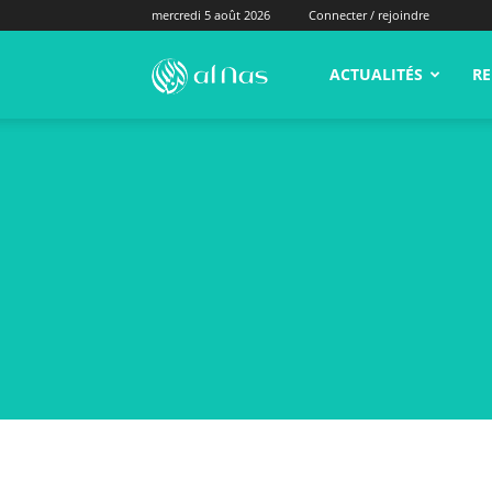
mercredi 5 août 2026
Connecter / rejoindre
alNas.fr
ACTUALITÉS
RE