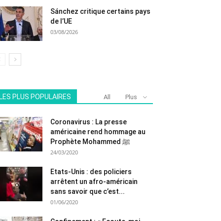
Sánchez critique certains pays
de l’UE
03/08/2026
LES PLUS POPULAIRES
All
Plus
Coronavirus : La presse
américaine rend hommage au
Prophète Mohammed ﷺ
24/03/2020
Etats-Unis : des policiers
arrêtent un afro-américain
sans savoir que c’est...
01/06/2020