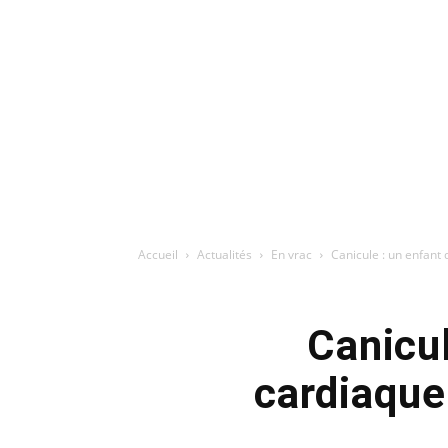
Accueil
Actualités
En vrac
Canicule : un enfant 
Canicul
cardiaque