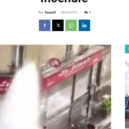
Par
Youcef
-
28/06/2019
0