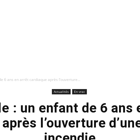
de 6 ans en arrêt cardiaque après l’ouverture...
Actualités
En vrac
e : un enfant de 6 ans 
 après l’ouverture d’un
incendie