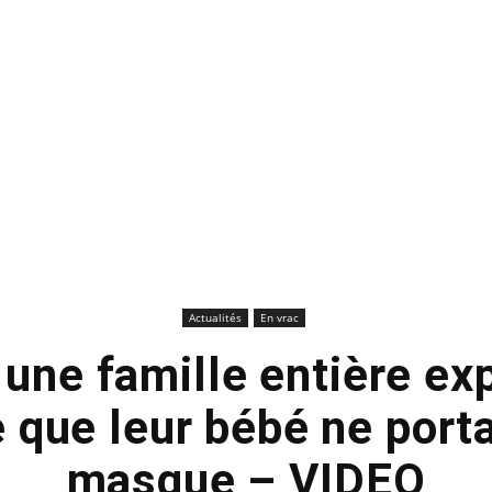
Actualités
En vrac
 une famille entière ex
e que leur bébé ne porta
masque – VIDEO