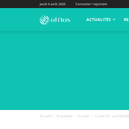
jeudi 6 août 2026
Connecter / rejoindre
alNas.fr
ACTUALITÉS
RE
Accueil
Actualités
En vrac
Covid-19 : une famill