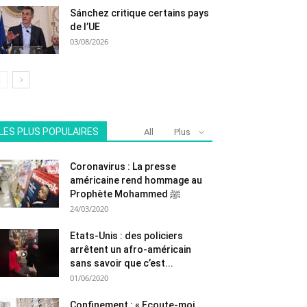
Sánchez critique certains pays
de l’UE
03/08/2026
LES PLUS POPULAIRES
All
Plus
Coronavirus : La presse
américaine rend hommage au
Prophète Mohammed ﷺ
24/03/2020
Etats-Unis : des policiers
arrêtent un afro-américain
sans savoir que c’est...
01/06/2020
Confinement : « Ecoute-moi