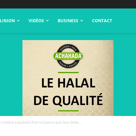
LIGION
VIDÉOS
BUSINESS
CONTACT
e entière expulsée d’un vol parce que leur bébé...