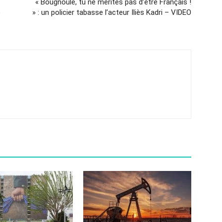
« Bougnoule, tu ne mérites pas d’être Français !
e
» : un policier tabasse l’acteur Iliès Kadri – VIDEO