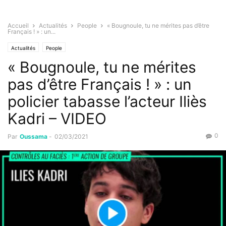
Accueil
Actualités
People
« Bougnoule, tu ne mérites pas d’être
Français ! » : un...
Actualités
People
« Bougnoule, tu ne mérites
pas d’être Français ! » : un
policier tabasse l’acteur Iliès
Kadri – VIDEO
0
Par
Oussama
-
02/03/2021