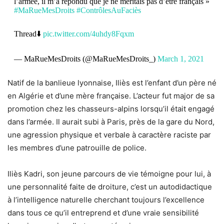
l’armée, il m’a répondu que je ne méritais pas d’être français »
#MaRueMesDroits
#ContrôlesAuFaciès
Thread⬇️
pic.twitter.com/4uhdy8Fqxm
— MaRueMesDroits (@MaRueMesDroits_)
March 1, 2021
Natif de la banlieue lyonnaise, Iliès est l’enfant d’un père né
en Algérie et d’une mère française. L’acteur fut major de sa
promotion chez les chasseurs-alpins lorsqu’il était engagé
dans l’armée. Il aurait subi à Paris, près de la gare du Nord,
une agression physique et verbale à caractère raciste par
les membres d’une patrouille de police.
Iliès Kadri, son jeune parcours de vie témoigne pour lui, à
une personnalité faite de droiture, c’est un autodidactique
à l’intelligence naturelle cherchant toujours l’excellence
dans tous ce qu’il entreprend et d’une vraie sensibilité