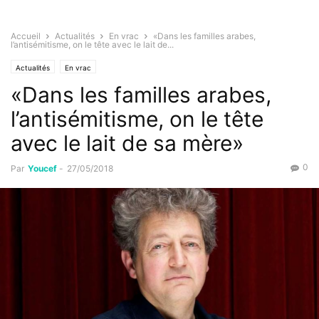
Accueil
Actualités
En vrac
«Dans les familles arabes,
l’antisémitisme, on le tête avec le lait de...
Actualités
En vrac
«Dans les familles arabes,
l’antisémitisme, on le tête
avec le lait de sa mère»
0
Par
Youcef
-
27/05/2018