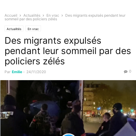
Accueil
Actualités
En vrac
Des migrants expulsés pendant leur
sommeil par des policiers zélés
Actualités
En vrac
Des migrants expulsés
pendant leur sommeil par des
policiers zélés
0
Par
Emilie
-
24/11/2020