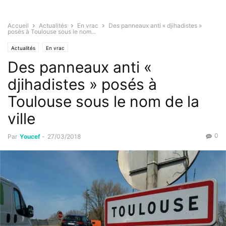
Accueil
Actualités
En vrac
Des panneaux anti « djihadistes »
posés à Toulouse sous le nom...
Actualités
En vrac
Des panneaux anti «
djihadistes » posés à
Toulouse sous le nom de la
ville
0
Par
Youcef
-
27/03/2018