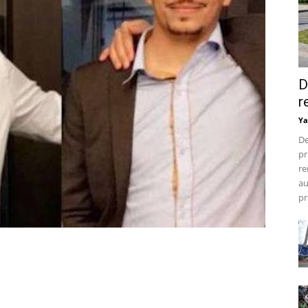
D
r
Ya
De
pr
re
au
pr