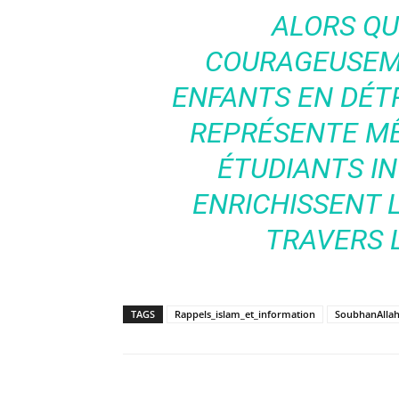
ALORS QU
COURAGEUSEM
ENFANTS EN DÉT
REPRÉSENTE MÊ
ÉTUDIANTS I
ENRICHISSENT
TRAVERS L
TAGS
Rappels_islam_et_information
SoubhanAlla