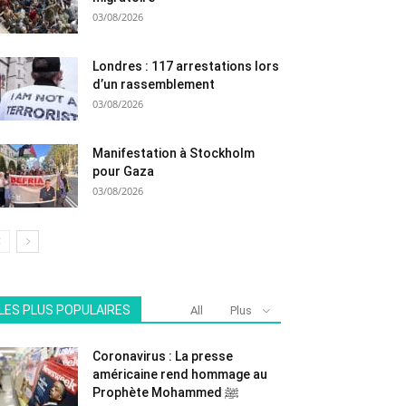
03/08/2026
Londres : 117 arrestations lors
d’un rassemblement
03/08/2026
Manifestation à Stockholm
pour Gaza
03/08/2026
LES PLUS POPULAIRES
All
Plus
Coronavirus : La presse
américaine rend hommage au
Prophète Mohammed ﷺ