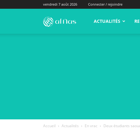
vendredi 7 août 2026
Connecter / rejoindre
alNas.fr
ACTUALITÉS
RE
Accueil
Actualités
En vrac
Deux étudiants saou