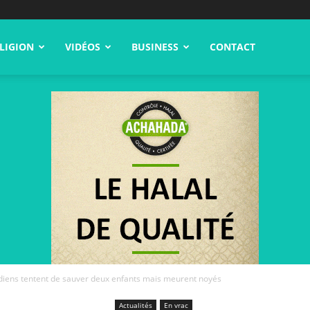
LIGION
VIDÉOS
BUSINESS
CONTACT
diens tentent de sauver deux enfants mais meurent noyés
Actualités
En vrac