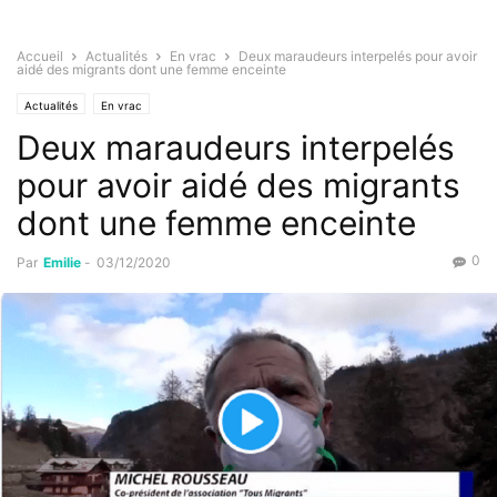
Accueil
Actualités
En vrac
Deux maraudeurs interpelés pour avoir
aidé des migrants dont une femme enceinte
Actualités
En vrac
Deux maraudeurs interpelés
pour avoir aidé des migrants
dont une femme enceinte
0
Par
Emilie
-
03/12/2020