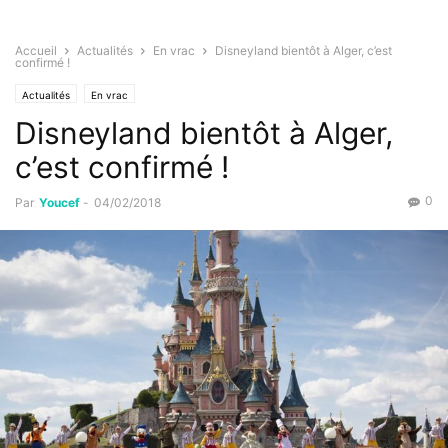
Accueil
Actualités
En vrac
Disneyland bientôt à Alger, c’est
confirmé !
Actualités
En vrac
Disneyland bientôt à Alger,
c’est confirmé !
0
Par
Youcef
-
04/02/2018