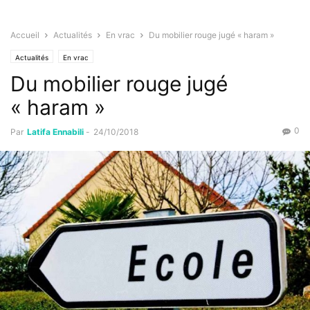
Accueil
Actualités
En vrac
Du mobilier rouge jugé « haram »
Actualités
En vrac
Du mobilier rouge jugé
« haram »
0
Par
Latifa Ennabili
-
24/10/2018