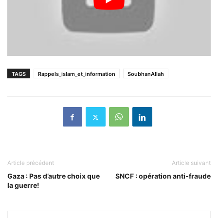
TAGS
Rappels_islam_et_information
SoubhanAllah
Article précédent
Article suivant
Gaza : Pas d’autre choix que
SNCF : opération anti-fraude
la guerre!