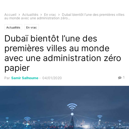
Accueil
Actualités
En vrac
Dubaï bientôt l’une des premières villes
au monde avec une administration zéro...
Actualités
En vrac
Dubaï bientôt l’une des
premières villes au monde
avec une administration zéro
papier
1
Par
Samir Salhoume
-
04/01/2020