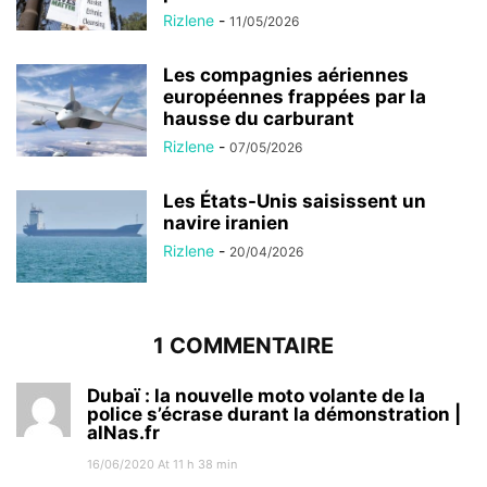
Rizlene
-
11/05/2026
Les compagnies aériennes
européennes frappées par la
hausse du carburant
Rizlene
-
07/05/2026
Les États-Unis saisissent un
navire iranien
Rizlene
-
20/04/2026
1 COMMENTAIRE
Dubaï : la nouvelle moto volante de la
police s’écrase durant la démonstration |
alNas.fr
16/06/2020 At 11 h 38 min