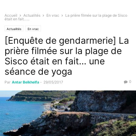
Accueil
Actualités
En vrac
La prière filmée sur la plage de Sisco
était en fait…...
Actualités
En vrac
[Enquête de gendarmerie] La
prière filmée sur la plage de
Sisco était en fait… une
séance de yoga
0
Par
Antar Belkhelfa
-
29/05/2017