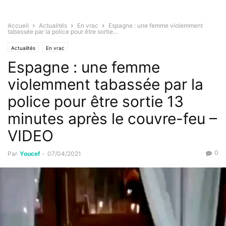
Accueil
Actualités
En vrac
Espagne : une femme violemment
tabassée par la police pour être sortie...
Actualités
En vrac
Espagne : une femme
violemment tabassée par la
police pour être sortie 13
minutes après le couvre-feu –
VIDEO
0
Par
Youcef
-
07/04/2021