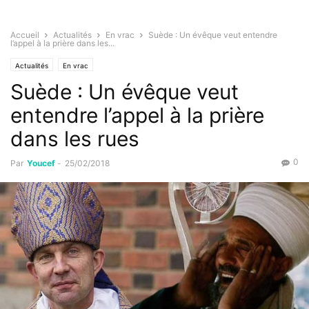
Accueil
Actualités
En vrac
Suède : Un évêque veut entendre
l’appel à la prière dans les...
Actualités
En vrac
Suède : Un évêque veut
entendre l’appel à la prière
dans les rues
0
Par
Youcef
-
25/02/2018